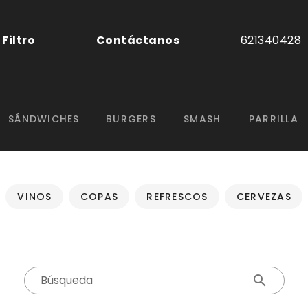
Filtro
Contáctanos
621340428
SÁNDWICHES
BURGERS
SMASH
PARRILLA
VINOS
COPAS
REFRESCOS
CERVEZAS
Búsqueda