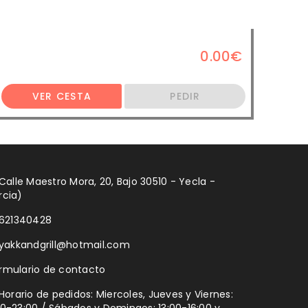
0.00€
VER CESTA
PEDIR
Calle Maestro Mora, 20, Bajo 30510 - Yecla -
rcia)
621340428
yakkandgrill@hotmail.com
rmulario de contacto
Horario de pedidos: Miercoles, Jueves y Viernes: